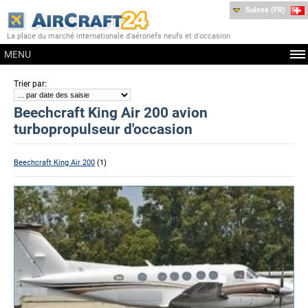
Suisse (FR)
La place du marché internationale d'aéronefs neufs et d'occasion
MENU
:
Trier par
Beechcraft King Air 200 avion
turbopropulseur d'occasion
Beechcraft King Air 200
(1)