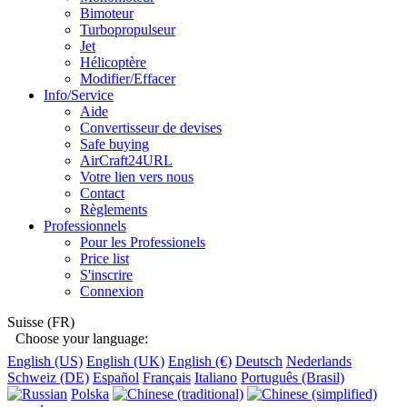
Bimoteur
Turbopropulseur
Jet
Hélicoptère
Modifier/Effacer
Info/Service
Aide
Convertisseur de devises
Safe buying
AirCraft24URL
Votre lien vers nous
Contact
Règlements
Professionnels
Pour les Professionels
Price list
S'inscrire
Connexion
Suisse (FR)
Choose your language:
English (US)
English (UK)
English (€)
Deutsch
Nederlands
Schweiz (DE)
Español
Français
Italiano
Português (Brasil)
Polska