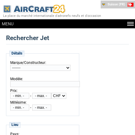
Suisse (FR)
La place du marché internationale d'aéronefs neufs et d'occasion
MENU
Rechercher Jet
Détails
:
Marque/Constructeur
:
Modèle
:
Prix
-
:
Millésime
-
Lieu
:
Pays