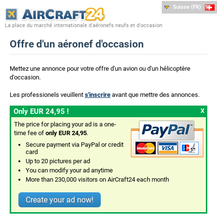
Suisse (FR)
La place du marché internationale d'aéronefs neufs et d'occasion
Offre d'un aéronef d'occasion
Mettez une annonce pour votre offre d'un avion ou d'un hélicoptère
d'occasion.
Les professionels veuillent
s'inscrire
avant que mettre des annonces.
Only EUR 24,95 !
X
The price for placing your ad is a one-
time fee of
only EUR 24,95
.
Secure payment via PayPal or credit
card
Up to 20 pictures per ad
You can modify your ad anytime
More than 230,000 visitors on AirCraft24 each month
Create your ad now!