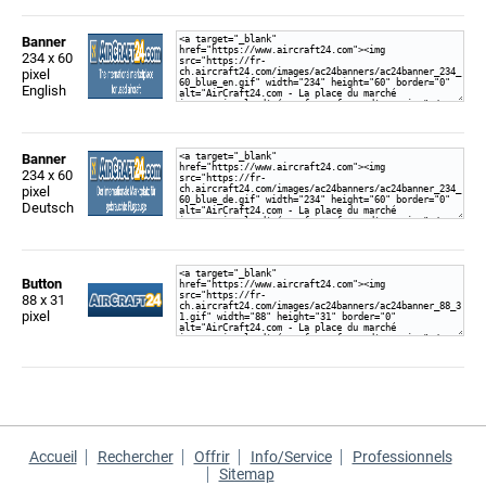
Banner
234 x 60
pixel
English
Banner
234 x 60
pixel
Deutsch
Button
88 x 31
pixel
Accueil
Rechercher
Offrir
Info/Service
Professionnels
Sitemap