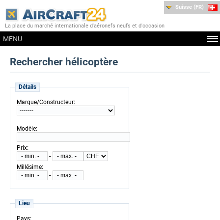
Suisse (FR)
La place du marché internationale d'aéronefs neufs et d'occasion
MENU
Rechercher hélicoptère
Détails
:
Marque/Constructeur
:
Modèle
:
Prix
-
:
Millésime
-
Lieu
:
Pays