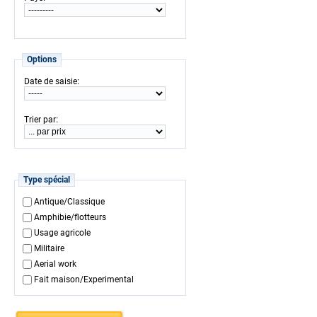
Options
:
Date de saisie
:
Trier par
Type spécial
Antique/Classique
Amphibie/flotteurs
Usage agricole
Militaire
Aerial work
Fait maison/Experimental