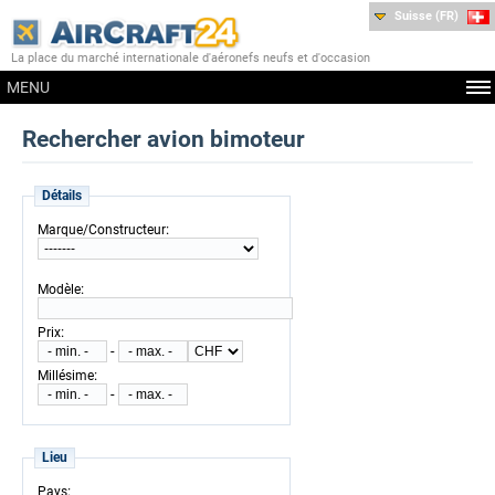
Suisse (FR)
La place du marché internationale d'aéronefs neufs et d'occasion
MENU
Rechercher avion bimoteur
Détails
:
Marque/Constructeur
:
Modèle
:
Prix
-
:
Millésime
-
Lieu
:
Pays