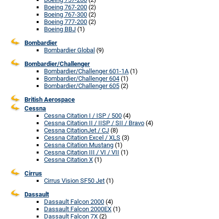
Boeing 767-200
(2)
Boeing 767-300
(2)
Boeing 777-200
(2)
Boeing BBJ
(1)
Bombardier
Bombardier Global
(9)
Bombardier/Challenger
Bombardier/Challenger 601-1A
(1)
Bombardier/Challenger 604
(1)
Bombardier/Challenger 605
(2)
British Aerospace
Cessna
Cessna Citation I / ISP / 500
(4)
Cessna Citation II / IISP / SII / Bravo
(4)
Cessna CitationJet / CJ
(8)
Cessna Citation Excel / XLS
(3)
Cessna Citation Mustang
(1)
Cessna Citation III / VI / VII
(1)
Cessna Citation X
(1)
Cirrus
Cirrus Vision SF50 Jet
(1)
Dassault
Dassault Falcon 2000
(4)
Dassault Falcon 2000EX
(1)
Dassault Falcon 7X
(2)