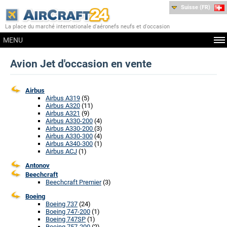
Suisse (FR)
La place du marché internationale d'aéronefs neufs et d'occasion
MENU
Avion Jet d'occasion en vente
Airbus
Airbus A319
(5)
Airbus A320
(11)
Airbus A321
(9)
Airbus A330-200
(4)
Airbus A330-200
(3)
Airbus A330-300
(4)
Airbus A340-300
(1)
Airbus ACJ
(1)
Antonov
Beechcraft
Beechcraft Premier
(3)
Boeing
Boeing 737
(24)
Boeing 747-200
(1)
Boeing 747SP
(1)
Boeing 757-200
(2)