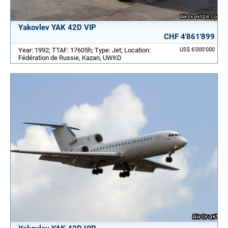
Yakovlev YAK 42D VIP
CHF 4'861'899
Year: 1992; TTAF: 17605h; Type: Jet; Location:
US$ 6'000'000
Fédération de Russie, Kazan, UWKD