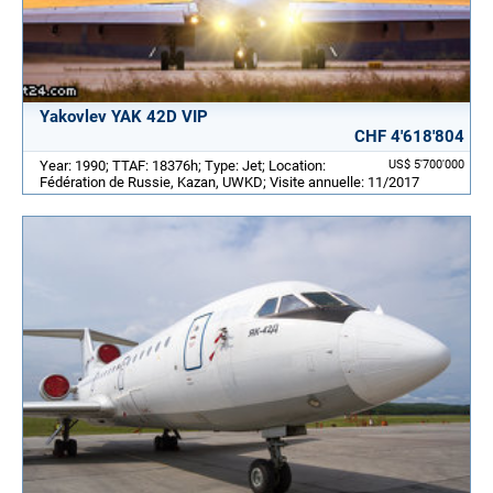
Yakovlev YAK 42D VIP
CHF 4'618'804
Year: 1990; TTAF: 18376h; Type: Jet; Location:
US$ 5'700'000
Fédération de Russie, Kazan, UWKD; Visite annuelle: 11/2017