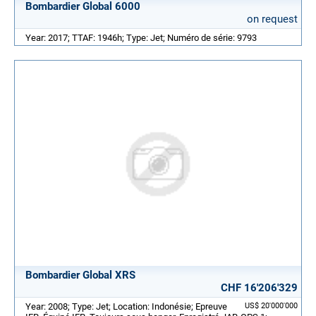
Bombardier Global 6000
on request
Year: 2017; TTAF: 1946h; Type: Jet; Numéro de série: 9793
Bombardier Global XRS
CHF 16'206'329
Year: 2008; Type: Jet; Location: Indonésie; Epreuve
US$ 20'000'000