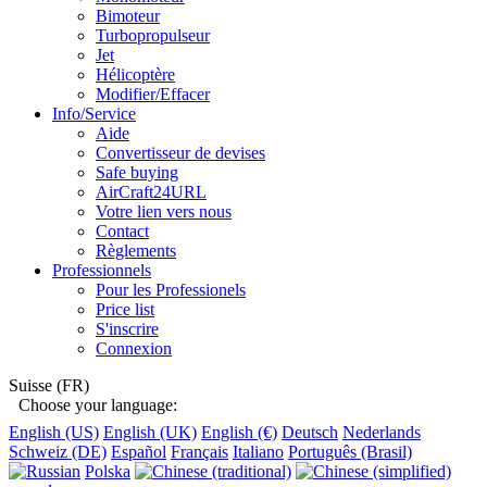
Bimoteur
Turbopropulseur
Jet
Hélicoptère
Modifier/Effacer
Info/Service
Aide
Convertisseur de devises
Safe buying
AirCraft24URL
Votre lien vers nous
Contact
Règlements
Professionnels
Pour les Professionels
Price list
S'inscrire
Connexion
Suisse (FR)
Choose your language:
English (US)
English (UK)
English (€)
Deutsch
Nederlands
Schweiz (DE)
Español
Français
Italiano
Português (Brasil)
Polska