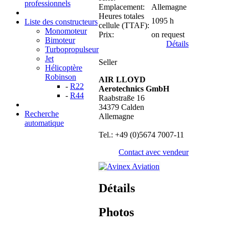
professionnels
Emplacement:
Allemagne
Heures totales
1095 h
Liste des constructeurs
cellule (TTAF):
Monomoteur
Prix:
on request
Bimoteur
Détails
Turbopropulseur
Jet
Seller
Hélicoptère
Robinson
AIR LLOYD
-
R22
Aerotechnics GmbH
-
R44
Raabstraße 16
34379 Calden
Recherche
Allemagne
automatique
Tel.: +49 (0)5674 7007-11
Contact avec vendeur
Détails
Photos