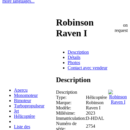
more languages...
Robinson
on
request
Raven I
Description
Détails
Photos
Contact avec vendeur
Description
Aperçu
Description
Monomoteur
Type:
Hélicoptère
Bimoteur
Marque:
Robinson
Turbopropulseur
Modèle:
Raven I
Jet
Millésime:
2023
Hélicoptère
Immatriculation:
D-HDAL
Numéro de
2754
Liste des
série: