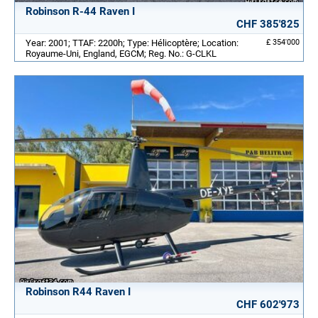
Robinson R-44 Raven I
CHF 385'825
Year: 2001; TTAF: 2200h; Type: Hélicoptère; Location:
£ 354'000
Royaume-Uni, England, EGCM; Reg. No.: G-CLKL
Robinson R44 Raven I
CHF 602'973