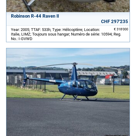
Robinson R-44 Raven II
CHF 297'235
Year: 2005; TTAF: 533h; Type: Hélicoptère; Location:
€ 318'000
Italie, LIMZ; Toujours sous hangar; Numéro de série: 10594; Reg.
No.: I-GVWD