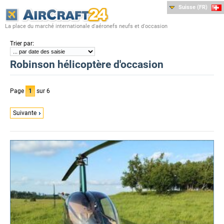
Suisse (FR)
La place du marché internationale d'aéronefs neufs et d'occasion
:
Trier par
Robinson hélicoptère d'occasion
Page
1
sur 6
Suivante