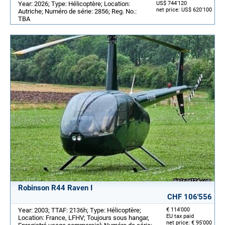
Year: 2026; Type: Hélicoptère; Location:
US$ 744'120
net price: US$ 620'100
Autriche; Numéro de série: 2856; Reg. No.:
TBA
Robinson R44 Raven I
CHF 106'556
Year: 2003; TTAF: 2136h; Type: Hélicoptère;
€ 114'000
EU tax paid
Location: France, LFHV; Toujours sous hangar,
net price: € 95'000