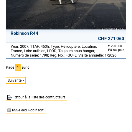
Robinson R44
CHF 271'063
Year: 2007; TTAF: 450h; Type: Hélicoptère; Location:
€ 290'000
EU tax paid
France, Loire authion, LFOD; Toujours sous hangar;
Numéro de série: 1798; Reg. No.: FGUFL; Visite annuelle: 1/2026
Page
1
sur 6
Suivante
Retour à la liste des contructeurs
RSS-Feed 'Robinson'