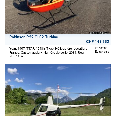
Robinson R22 CL02 Turbine
CHF 149'552
Year: 1997; TTAF: 1248h; Type: Hélicoptère; Location:
€ 160'000
EU tax paid
France, Castelnaudary; Numéro de série: 2081; Reg.
No.: 11LV