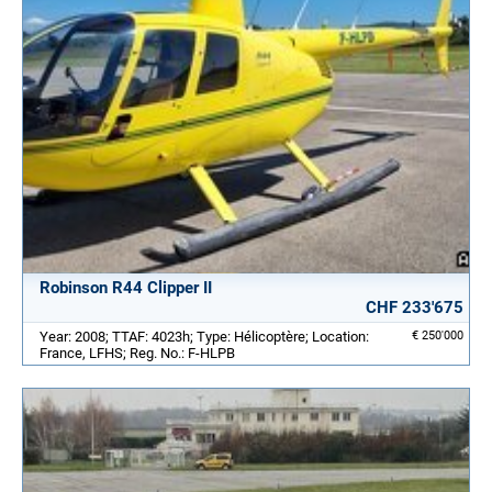
Robinson R44 Clipper II
CHF 233'675
Year: 2008; TTAF: 4023h; Type: Hélicoptère; Location:
€ 250'000
France, LFHS; Reg. No.: F-HLPB