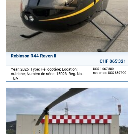
Robinson R44 Raven II
CHF 865'321
Year: 2026; Type: Hélicoptère; Location:
US$ 1'067'880
net price: US$ 889'900
Autriche; Numéro de série: 15028; Reg. No.:
TBA