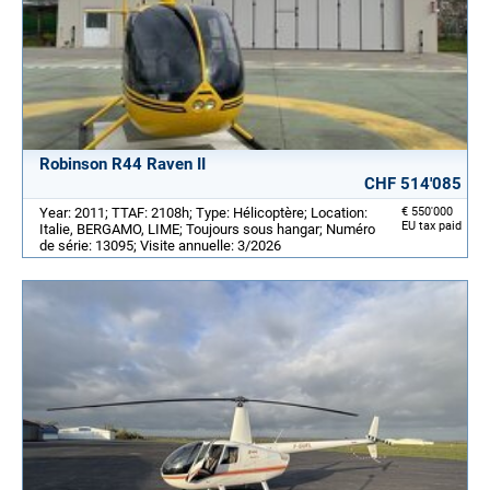
Robinson R44 Raven II
CHF 514'085
Year: 2011; TTAF: 2108h; Type: Hélicoptère; Location:
€ 550'000
EU tax paid
Italie, BERGAMO, LIME; Toujours sous hangar; Numéro
de série: 13095; Visite annuelle: 3/2026