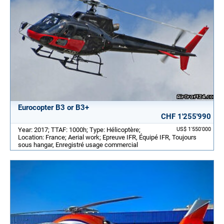
Eurocopter B3 or B3+
CHF 1'255'990
Year: 2017; TTAF: 1000h; Type: Hélicoptère;
US$ 1'550'000
Location: France; Aerial work; Epreuve IFR, Équipé IFR, Toujours
sous hangar, Enregistré usage commercial