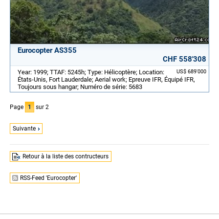
Eurocopter AS355
CHF 558'308
Year: 1999; TTAF: 5245h; Type: Hélicoptère; Location:
US$ 689'000
États-Unis, Fort Lauderdale; Aerial work; Epreuve IFR, Équipé IFR,
Toujours sous hangar; Numéro de série: 5683
Page
1
sur 2
Suivante
Retour à la liste des contructeurs
RSS-Feed 'Eurocopter'