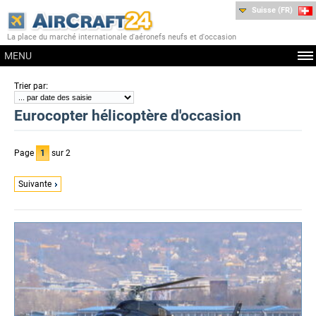
Suisse (FR)
La place du marché internationale d'aéronefs neufs et d'occasion
MENU
:
Trier par
Eurocopter hélicoptère d'occasion
Page
1
sur 2
Suivante