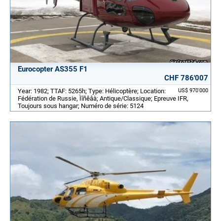
Eurocopter AS355 F1
CHF 786'007
Year: 1982; TTAF: 5265h; Type: Hélicoptère; Location:
US$ 970'000
Fédération de Russie, Ìîñêâà; Antique/Classique; Epreuve IFR,
Toujours sous hangar; Numéro de série: 5124