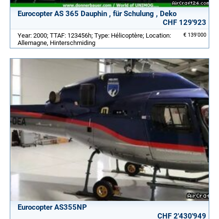
Eurocopter AS 365 Dauphin , für Schulung , Deko
CHF 129'923
Year: 2000; TTAF: 123456h; Type: Hélicoptère; Location:
€ 139'000
Allemagne, Hinterschmiding
Eurocopter AS355NP
CHF 2'430'949