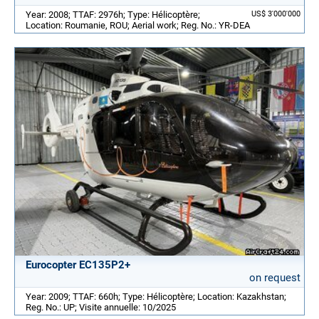
Year: 2008; TTAF: 2976h; Type: Hélicoptère;
US$ 3'000'000
Location: Roumanie, ROU; Aerial work; Reg. No.: YR-DEA
Eurocopter EC135P2+
on request
Year: 2009; TTAF: 660h; Type: Hélicoptère; Location: Kazakhstan;
Reg. No.: UP; Visite annuelle: 10/2025