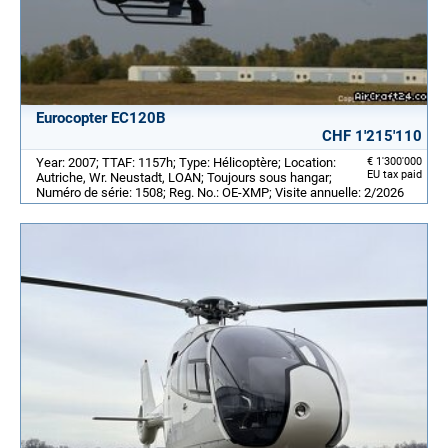
Eurocopter EC120B
CHF 1'215'110
Year: 2007; TTAF: 1157h; Type: Hélicoptère; Location:
€ 1'300'000
EU tax paid
Autriche, Wr. Neustadt, LOAN; Toujours sous hangar;
Numéro de série: 1508; Reg. No.: OE-XMP; Visite annuelle: 2/2026