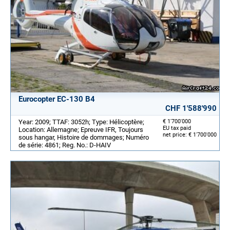
Eurocopter EC-130 B4
CHF 1'588'990
Year: 2009; TTAF: 3052h; Type: Hélicoptère;
€ 1'700'000
EU tax paid
Location: Allemagne; Epreuve IFR, Toujours
net price: € 1'700'000
sous hangar, Histoire de dommages; Numéro
de série: 4861; Reg. No.: D-HAIV