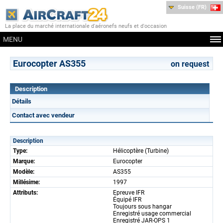
Suisse (FR)
La place du marché internationale d'aéronefs neufs et d'occasion
MENU
Eurocopter AS355
on request
Description
Détails
Contact avec vendeur
Description
Type:
Hélicoptère (Turbine)
Marque:
Eurocopter
Modèle:
AS355
Millésime:
1997
Attributs:
Epreuve IFR
Équipé IFR
Toujours sous hangar
Enregistré usage commercial
Enregistré JAR-OPS 1