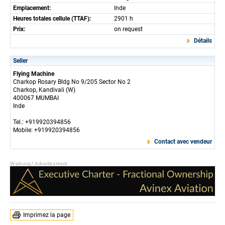
Emplacement:
Inde
Heures totales cellule (TTAF):
2901 h
Prix:
on request
Détails
Seller
Flying Machine
Charkop Rosary Bldg No 9/205 Sector No 2
Charkop, Kandivali (W)
400067 MUMBAI
Inde
Tel.: +919920394856
Mobile: +919920394856
Contact avec vendeur
Imprimez la page