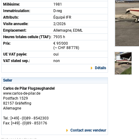
Millésime:
1981
Immatriculation:
D-reg
Attributs:
Équipé IFR
Visite annuelle:
2/2026
Emplacement:
Allemagne, EDML
Heures totales cellule (TTAF):
7935 h
Prix:
€ 95'000
(~ CHF 88'778)
UE VAT payée:
oui
VAT stated sep.:
non
Détails
Seller
Carlos de Pilar Flugzeughandel
www.carlos-de-pilar.de
Postfach 1529
82157 Gräfelfing
Allemagne
Tel.: [+49] - (0)89 - 8542303
Fax: [+49] - (0)89 - 853176
Contact avec vendeur