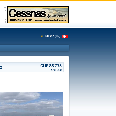
Suisse (FR)
CHF 88'778
z
€ 95'000