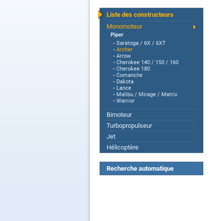
Liste des constructeurs
Monomoteur
Piper
-
Saratoga / 6X / 6XT
-
Archer
-
Arrow
-
Cherokee 140 / 150 / 160
-
Cherokee 180
-
Comanche
-
Dakota
-
Lance
-
Malibu / Mirage / Matrix
-
Warrior
Bimoteur
Turbopropulseur
Jet
Hélicoptère
Recherche automatique