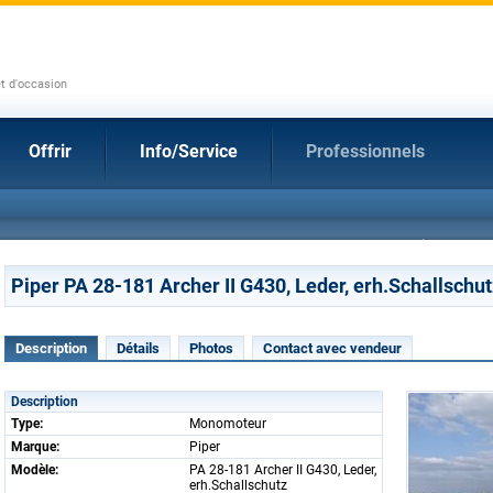
et d'occasion
Offrir
Info/Service
Professionnels
Piper PA 28-181 Archer II G430, Leder, erh.Schallschut
Description
Détails
Photos
Contact avec vendeur
Description
Type:
Monomoteur
Marque:
Piper
Modèle:
PA 28-181 Archer II G430, Leder,
erh.Schallschutz