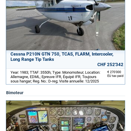
Cessna P210N GTN 750, TCAS, FLARM, Intercooler,
Long Range Tip Tanks
CHF 252'342
Year: 1983; TTAF: 3550h; Type: Monomoteur; Location:
€ 270'000
EU tax paid
Allemagne, EDML; Epreuve IFR, Équipé IFR, Toujours
sous hangar; Reg. No.: D-reg; Visite annuelle: 12/2025
Bimoteur