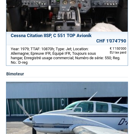
Cessna Citation IISP, C 551 TOP Avionik
CHF 1'074'790
Year: 1979; TTAF: 10870h; Type: Jet; Location:
€ 1'150'000
EU tax paid
Allemagne; Epreuve IFR, Équipé IFR, Toujours sous
hangar, Enregistré usage commercial; Numéro de série: 550; Reg.
No.: D-reg
Bimoteur