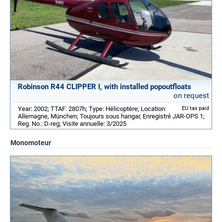
Robinson R44 CLIPPER I, with installed popoutfloats
on request
Year: 2002; TTAF: 2807h; Type: Hélicoptère; Location:
EU tax paid
Allemagne, München; Toujours sous hangar, Enregistré JAR-OPS 1;
Reg. No.: D-reg; Visite annuelle: 3/2025
Monomoteur