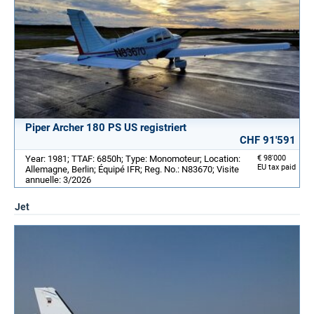
Piper Archer 180 PS US registriert
CHF 91'591
Year: 1981; TTAF: 6850h; Type: Monomoteur; Location:
€ 98'000
EU tax paid
Allemagne, Berlin; Équipé IFR; Reg. No.: N83670; Visite
annuelle: 3/2026
Jet