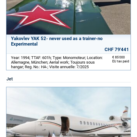
Yakovlev YAK 52- never used as a trainer-no
Experimental
CHF 79'441
Year: 1994; TTAF: 601h; Type: Monomoteur; Location:
€ 85'000
EU tax paid
Allemagne, München; Aerial work; Toujours sous
hangar; Reg. No.: HA-; Visite annuelle: 7/2025
Jet