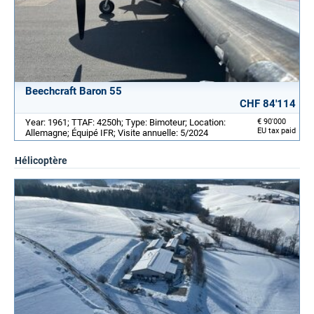
Beechcraft Baron 55
CHF 84'114
Year: 1961; TTAF: 4250h; Type: Bimoteur; Location:
€ 90'000
EU tax paid
Allemagne; Équipé IFR; Visite annuelle: 5/2024
Hélicoptère