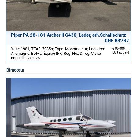
Piper PA 28-181 Archer II G430, Leder, erh.Schallschutz
CHF 88'787
Year: 1981; TTAF: 7935h; Type: Monomoteur; Location:
€ 95'000
EU tax paid
Allemagne, EDML; Équipé IFR; Reg. No.: D-reg; Visite
annuelle: 2/2026
Bimoteur