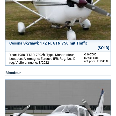
Cessna Skyhawk 172 N, GTN 750 mit Traffic
[SOLD]
Year: 1980; TTAF: 7302h; Type: Monomoteur;
€ 160'000
EU tax paid
Location: Allemagne; Epreuve IFR; Reg. No.: D-
net price: € 134'500
reg; Visite annuelle: 8/2022
Bimoteur