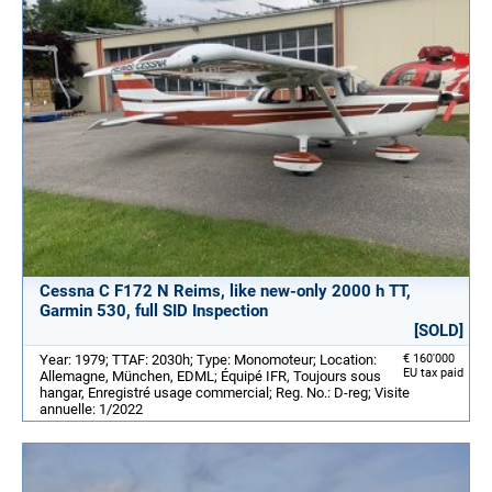
Cessna C F172 N Reims, like new-only 2000 h TT,
Garmin 530, full SID Inspection
[SOLD]
Year: 1979; TTAF: 2030h; Type: Monomoteur; Location:
€ 160'000
EU tax paid
Allemagne, München, EDML; Équipé IFR, Toujours sous
hangar, Enregistré usage commercial; Reg. No.: D-reg; Visite
annuelle: 1/2022