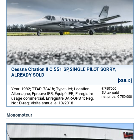
Cessna Citation II C 551 SP,SINGLE PILOT SORRY,
ALREADY SOLD
[SOLD]
Year: 1982; TTAF: 7841h; Type: Jet; Location:
€ 750'000
EU tax paid
Allemagne; Epreuve IFR, Équipé IFR, Enregistré
net price: € 750'000
usage commercial, Enregistré JAR-OPS 1; Reg.
No.: D-reg; Visite annuelle: 10/2018
Monomoteur