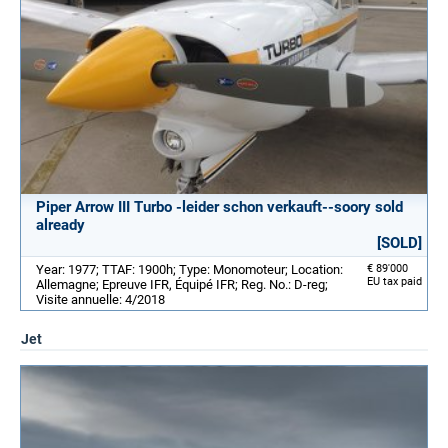
Piper Arrow III Turbo -leider schon verkauft--soory sold
already
[SOLD]
Year: 1977; TTAF: 1900h; Type: Monomoteur; Location:
€ 89'000
EU tax paid
Allemagne; Epreuve IFR, Équipé IFR; Reg. No.: D-reg;
Visite annuelle: 4/2018
Jet