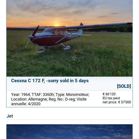
Cessna C 172 F, -sorry sold in 5 days
[SOLD]
Year: 1964; TTAF: 3360h; Type: Monomoteur;
€ 66'120
EU tax paid
Location: Allemagne; Reg. No.: D-reg; Visite
net price: € 57'000
annuelle: 4/2020
Jet