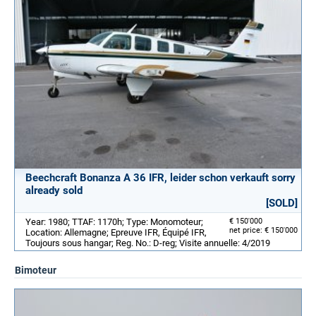
Beechcraft Bonanza A 36 IFR, leider schon verkauft sorry
already sold
[SOLD]
Year: 1980; TTAF: 1170h; Type: Monomoteur;
€ 150'000
net price: € 150'000
Location: Allemagne; Epreuve IFR, Équipé IFR,
Toujours sous hangar; Reg. No.: D-reg; Visite annuelle: 4/2019
Bimoteur