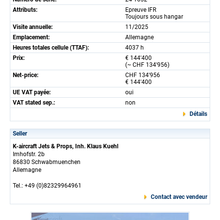
Attributs:
Epreuve IFR
Toujours sous hangar
Visite annuelle:
11/2025
Emplacement:
Allemagne
Heures totales cellule (TTAF):
4037 h
Prix:
€ 144'400
(~ CHF 134'956)
Net-price:
CHF 134'956
€ 144'400
UE VAT payée:
oui
VAT stated sep.:
non
Détails
Seller
K-aircraft Jets & Props, Inh. Klaus Kuehl
Imhofstr. 2b
86830 Schwabmuenchen
Allemagne
Tel.: +49 (0)82329964961
Contact avec vendeur