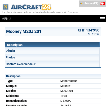
Suisse (FR)
La place du marché internationale d'aéronefs neufs et d'occasion
MENU
CHF 134'956
Mooney M20J 201
€ 144'400
Description
Détails
Photos
Contact avec vendeur
Description
Type:
Monomoteur
Marque:
Mooney
Modèle:
M20J 201
Millésime:
1988
Immatriculation:
D-EMOA
Numéro de série:
24-1652