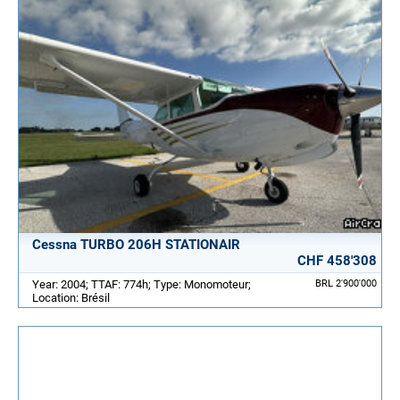
Cessna TURBO 206H STATIONAIR
CHF 458'308
Year: 2004; TTAF: 774h; Type: Monomoteur;
BRL 2'900'000
Location: Brésil