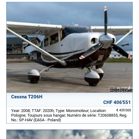
Cessna T206H
CHF 406'551
Year: 2008; TTAF: 2020h; Type: Monomoteur; Location:
€ 435'000
Pologne; Toujours sous hangar; Numéro de série: T20608855; Reg.
No.: SP-HAV (EASA - Poland)