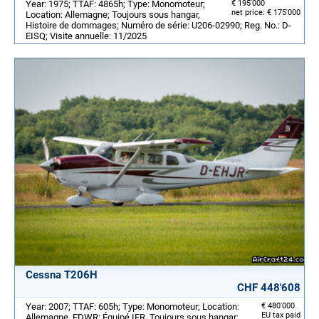
Year: 1975; TTAF: 4865h; Type: Monomoteur;
€ 195'000
net price: € 175'000
Location: Allemagne; Toujours sous hangar,
Histoire de dommages; Numéro de série: U206-02990; Reg. No.: D-
EISQ; Visite annuelle: 11/2025
Cessna T206H
CHF 448'608
Year: 2007; TTAF: 605h; Type: Monomoteur; Location:
€ 480'000
EU tax paid
Allemagne, EDWR; Équipé IFR, Toujours sous hangar;