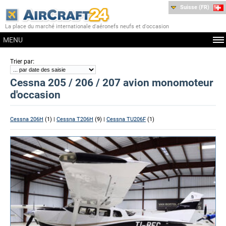
Suisse (FR)
La place du marché internationale d'aéronefs neufs et d'occasion
MENU
:
Trier par
Cessna 205 / 206 / 207 avion monomoteur
d'occasion
Cessna 206H
(1) |
Cessna T206H
(9) |
Cessna TU206F
(1)