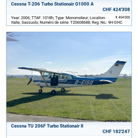
Cessna T-206 Turbo Stationair G1000 A
CHF 424'308
Year: 2006; TTAF: 1018h; Type: Monomoteur; Location:
€ 454'000
Italie, Sassuolo; Numéro de série: T20608688; Reg. No.: 9H-DHC
Cessna TU 206F Turbo Stationair II
CHF 182'247