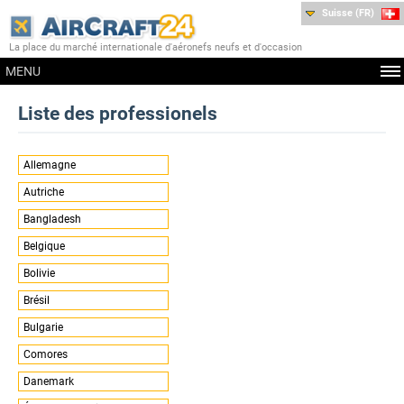
Suisse (FR)
La place du marché internationale d'aéronefs neufs et d'occasion
MENU
Liste des professionels
Allemagne
Autriche
Bangladesh
Belgique
Bolivie
Brésil
Bulgarie
Comores
Danemark