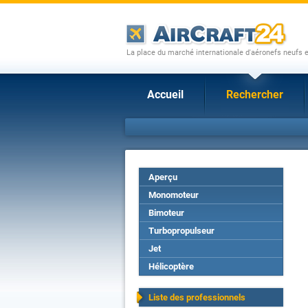
La place du marché internationale d'aéronefs neufs 
Accueil
Rechercher
Aperçu
Monomoteur
Bimoteur
Turbopropulseur
Jet
Hélicoptère
Liste des professionnels