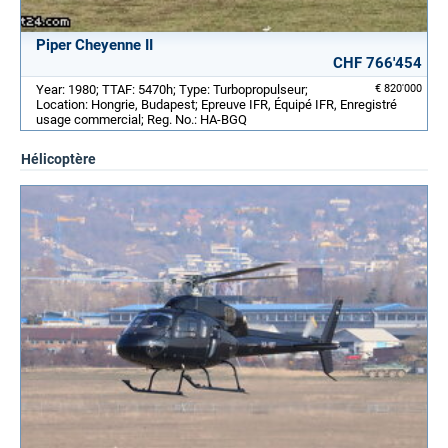
Piper Cheyenne II
CHF 766'454
Year: 1980; TTAF: 5470h; Type: Turbopropulseur;
€ 820'000
Location: Hongrie, Budapest; Epreuve IFR, Équipé IFR, Enregistré
usage commercial; Reg. No.: HA-BGQ
Hélicoptère