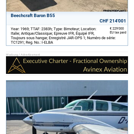
Beechcraft Baron B55
CHF 214'001
Year: 1969; TTAF: 2383h; Type: Bimoteur; Location:
€ 229'000
EU tax paid
Italie; Antique/Classique; Epreuve IFR, Équipé IFR,
Toujours sous hangar, Enregistré JAR-OPS 1; Numéro de série:
TC1291; Reg. No.: I-ELBA