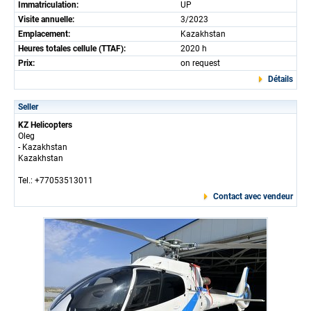
Immatriculation:
UP
Visite annuelle:
3/2023
Emplacement:
Kazakhstan
Heures totales cellule (TTAF):
2020 h
Prix:
on request
Détails
Seller
KZ Helicopters
Oleg
- Kazakhstan
Kazakhstan
Tel.: +77053513011
Contact avec vendeur