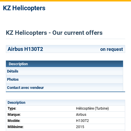
KZ Helicopters
KZ Helicopters - Our current offers
Airbus H130T2
on request
Description
Détails
Photos
Contact avec vendeur
Description
Type:
Hélicoptère (Turbine)
Marque:
Airbus
Modèle:
H130T2
Millésime:
2015