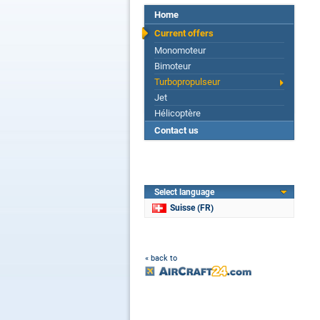
Home
Current offers
Monomoteur
Bimoteur
Turbopropulseur
Jet
Hélicoptère
Contact us
Select language
Suisse (FR)
« back to