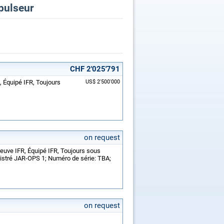
opulseur
CHF 2'025'791
, Équipé IFR, Toujours
US$ 2'500'000
on request
reuve IFR, Équipé IFR, Toujours sous
istré JAR-OPS 1; Numéro de série: TBA;
on request