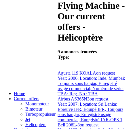
Flying Machine -
Our current
offers -
Hélicoptère
9 annonces trouvées
Type:
Agusta 119 KOALA
on request
Year: 2006; Location: Inde, Mumbai;
Toujours sous hangar, Enregistré
usage commercial; Numéro de série:
Home
TBA; Reg. No.: TBA
Current offers
Airbus AS365N3
on request
Monomoteur
Year: 2007; Location: Sri Lanka;
Bimoteur
Epreuve IFR, Équipé IFR, Toujours
Turbopropulseur
sous hangar, Enregistré usage
Jet
commercial, Enregistré JAR-OPS 1
Hélicoptère
Bell 206L-3
on request