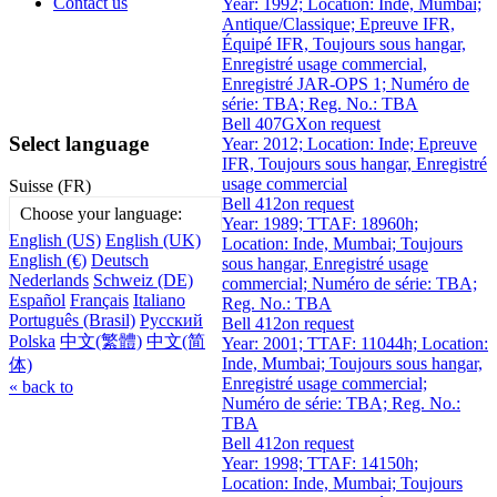
Contact us
Year: 1992; Location: Inde, Mumbai;
Antique/Classique; Epreuve IFR,
Équipé IFR, Toujours sous hangar,
Enregistré usage commercial,
Enregistré JAR-OPS 1; Numéro de
série: TBA; Reg. No.: TBA
Bell 407GX
on request
Select language
Year: 2012; Location: Inde; Epreuve
IFR, Toujours sous hangar, Enregistré
usage commercial
Suisse (FR)
Bell 412
on request
Choose your language:
Year: 1989; TTAF: 18960h;
English (US)
English (UK)
Location: Inde, Mumbai; Toujours
English (€)
Deutsch
sous hangar, Enregistré usage
Nederlands
Schweiz (DE)
commercial; Numéro de série: TBA;
Español
Français
Italiano
Reg. No.: TBA
Português (Brasil)
Русский
Bell 412
on request
Polska
中文(繁體)
中文(简
Year: 2001; TTAF: 11044h; Location:
Inde, Mumbai; Toujours sous hangar,
体)
Enregistré usage commercial;
« back to
Numéro de série: TBA; Reg. No.:
TBA
Bell 412
on request
Year: 1998; TTAF: 14150h;
Location: Inde, Mumbai; Toujours