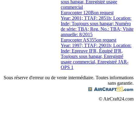
sous hangar, Enregistré usage
commercial
Eurocopter 120B
on request
Year: 2001; TTAF: 2851h; Location:
Inde; Toujours sous hangar; Numéro
de série: TBA; Reg. No.: TBA; Visite
annuelle: 8/2015
Eurocopter AS355
on request
Year: 1997; TTAF: 2901h; Location:
Inde; Epreuve IFR, Équipé IFR,
Toujours sous hangar, Enregistré
usage commercial, Enregistré JAR-
OPS 1
Sous réserve d'erreur ou de vente intermédiaire. Toutes informations
sans garantie.
© AirCraft24.com