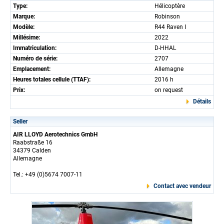
Type:
Hélicoptère
Marque:
Robinson
Modèle:
R44 Raven I
Millésime:
2022
Immatriculation:
D-HHAL
Numéro de série:
2707
Emplacement:
Allemagne
Heures totales cellule (TTAF):
2016 h
Prix:
on request
Détails
Seller
AIR LLOYD Aerotechnics GmbH
Raabstraße 16
34379 Calden
Allemagne
Tel.: +49 (0)5674 7007-11
Contact avec vendeur