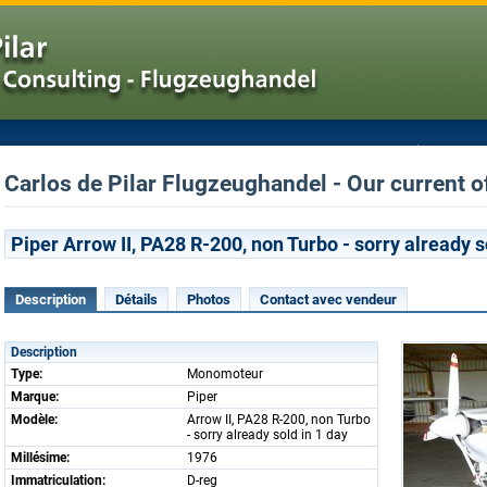
Carlos de Pilar Flugzeughandel - Our current 
Piper Arrow II, PA28 R-200, non Turbo - sorry already s
Description
Détails
Photos
Contact avec vendeur
Description
Type:
Monomoteur
Marque:
Piper
Modèle:
Arrow II, PA28 R-200, non Turbo
- sorry already sold in 1 day
Millésime:
1976
Immatriculation:
D-reg