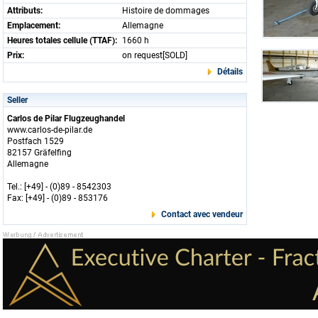
Attributs:
Histoire de dommages
Emplacement:
Allemagne
Heures totales cellule (TTAF):
1660 h
Prix:
on request[SOLD]
Détails
Seller
Carlos de Pilar Flugzeughandel
www.carlos-de-pilar.de
Postfach 1529
82157 Gräfelfing
Allemagne
Tel.: [+49] - (0)89 - 8542303
Fax: [+49] - (0)89 - 853176
Contact avec vendeur