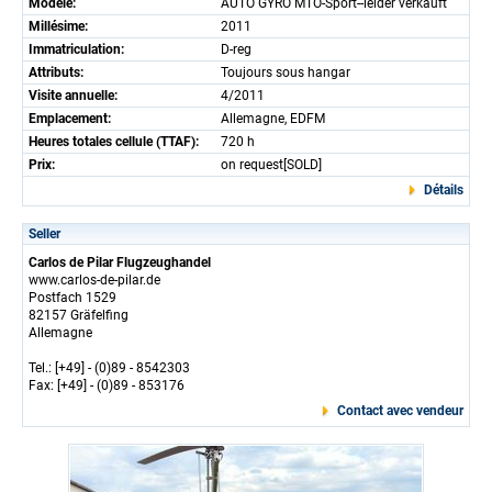
Modèle:
AUTO GYRO MTO-Sport--leider verkauft
Millésime:
2011
Immatriculation:
D-reg
Attributs:
Toujours sous hangar
Visite annuelle:
4/2011
Emplacement:
Allemagne, EDFM
Heures totales cellule (TTAF):
720 h
Prix:
on request[SOLD]
Détails
Seller
Carlos de Pilar Flugzeughandel
www.carlos-de-pilar.de
Postfach 1529
82157 Gräfelfing
Allemagne
Tel.: [+49] - (0)89 - 8542303
Fax: [+49] - (0)89 - 853176
Contact avec vendeur