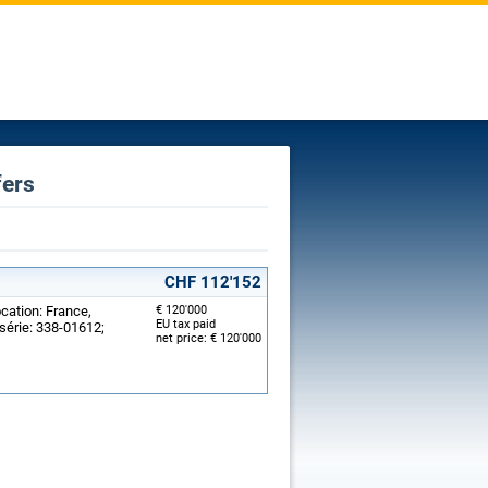
fers
CHF 112'152
cation: France,
€ 120'000
EU tax paid
érie: 338-01612;
net price: € 120'000