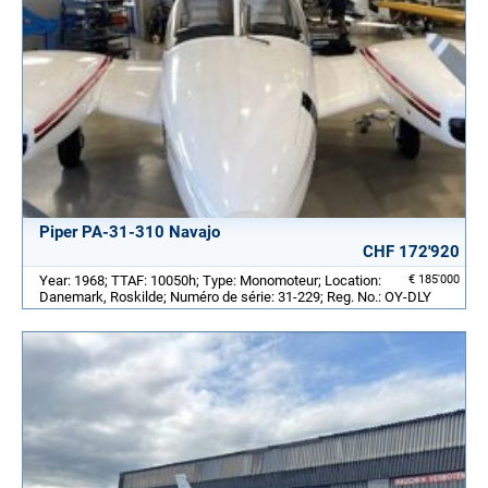
Piper PA-31-310 Navajo
CHF 172'920
Year: 1968; TTAF: 10050h; Type: Monomoteur; Location:
€ 185'000
Danemark, Roskilde; Numéro de série: 31-229; Reg. No.: OY-DLY