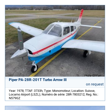
Piper PA-28R-201T Turbo Arrow III
on request
Year: 1978; TTAF: 3733h; Type: Monomoteur; Location: Suisse,
Locarno Airport (LSZL); Numéro de série: 28R-7803212; Reg. No.:
N579GZ