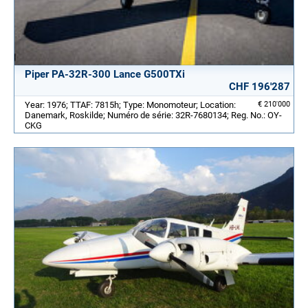
Piper PA-32R-300 Lance G500TXi
CHF 196'287
Year: 1976; TTAF: 7815h; Type: Monomoteur; Location:
€ 210'000
Danemark, Roskilde; Numéro de série: 32R-7680134; Reg. No.: OY-
CKG