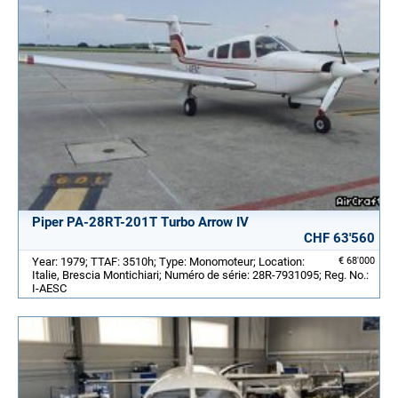
Piper PA-28RT-201T Turbo Arrow IV
CHF 63'560
Year: 1979; TTAF: 3510h; Type: Monomoteur; Location:
€ 68'000
Italie, Brescia Montichiari; Numéro de série: 28R-7931095; Reg. No.:
I-AESC