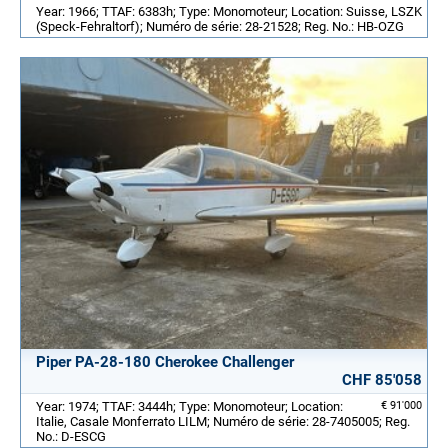
Year: 1966; TTAF: 6383h; Type: Monomoteur; Location: Suisse, LSZK
(Speck-Fehraltorf); Numéro de série: 28-21528; Reg. No.: HB-OZG
Piper PA-28-180 Cherokee Challenger
CHF 85'058
Year: 1974; TTAF: 3444h; Type: Monomoteur; Location:
€ 91'000
Italie, Casale Monferrato LILM; Numéro de série: 28-7405005; Reg.
No.: D-ESCG