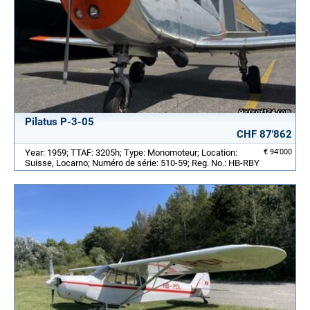
Pilatus P-3-05
CHF 87'862
Year: 1959; TTAF: 3205h; Type: Monomoteur; Location:
€ 94'000
Suisse, Locarno; Numéro de série: 510-59; Reg. No.: HB-RBY