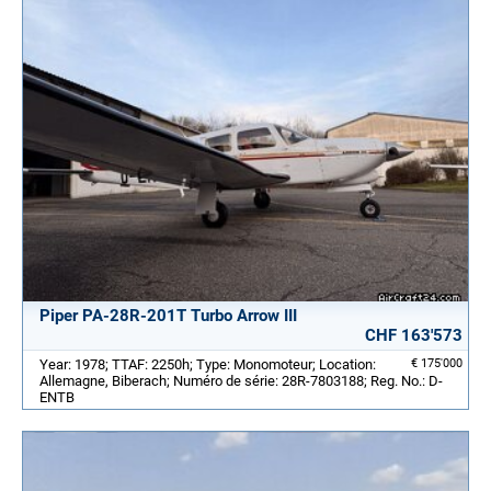
Piper PA-28R-201T Turbo Arrow III
CHF 163'573
Year: 1978; TTAF: 2250h; Type: Monomoteur; Location:
€ 175'000
Allemagne, Biberach; Numéro de série: 28R-7803188; Reg. No.: D-
ENTB