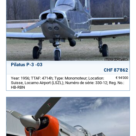
Pilatus P-3 -03
CHF 87'862
Year: 1956; TTAF: 4714h; Type: Monomoteur; Location:
€ 94'000
Suisse, Locarno Airport (LSZL); Numéro de série: 330-12; Reg. No.:
HB-RBN