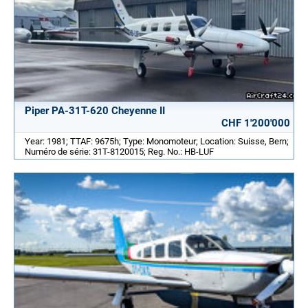
Piper PA-31T-620 Cheyenne II
CHF 1'200'000
Year: 1981; TTAF: 9675h; Type: Monomoteur; Location: Suisse, Bern;
Numéro de série: 31T-8120015; Reg. No.: HB-LUF