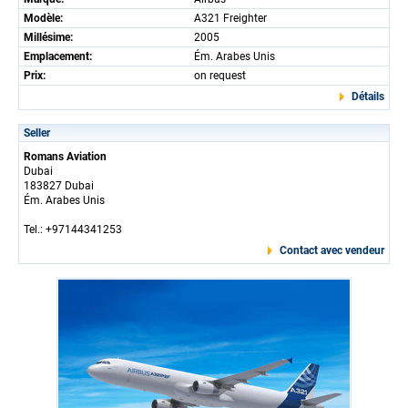
Modèle:
A321 Freighter
Millésime:
2005
Emplacement:
Ém. Arabes Unis
Prix:
on request
Détails
Seller
Romans Aviation
Dubai
183827 Dubai
Ém. Arabes Unis
Tel.: +97144341253
Contact avec vendeur