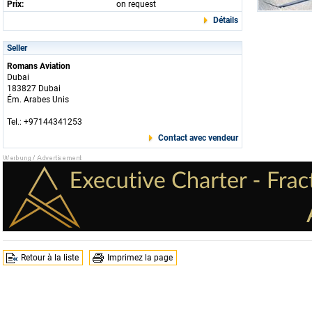
Prix:
on request
Détails
Seller
Romans Aviation
Dubai
183827 Dubai
Ém. Arabes Unis
Tel.: +97144341253
Contact avec vendeur
Retour à la liste
Imprimez la page