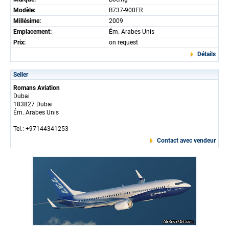
Modèle:
B737-900ER
Millésime:
2009
Emplacement:
Ém. Arabes Unis
Prix:
on request
Détails
Seller
Romans Aviation
Dubai
183827 Dubai
Ém. Arabes Unis
Tel.: +97144341253
Contact avec vendeur