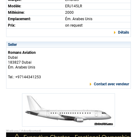
Modèle:
ERJ145LR
Millésime:
2000
Emplacement:
Ém. Arabes Unis
Prix:
on request
Détails
Seller
Romans Aviation
Dubai
183827 Dubai
Ém. Arabes Unis
Tel.: +97144341253
Contact avec vendeur