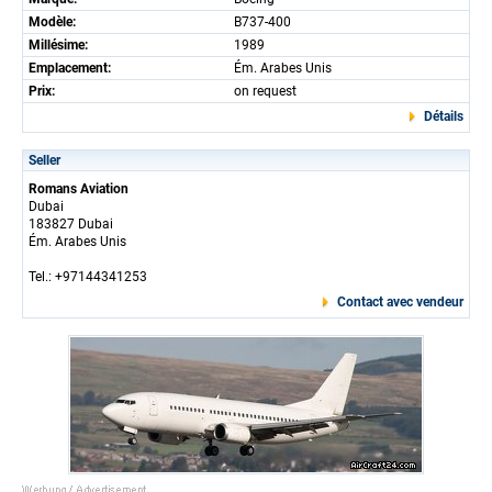
Modèle:
B737-400
Millésime:
1989
Emplacement:
Ém. Arabes Unis
Prix:
on request
Détails
Seller
Romans Aviation
Dubai
183827 Dubai
Ém. Arabes Unis
Tel.: +97144341253
Contact avec vendeur