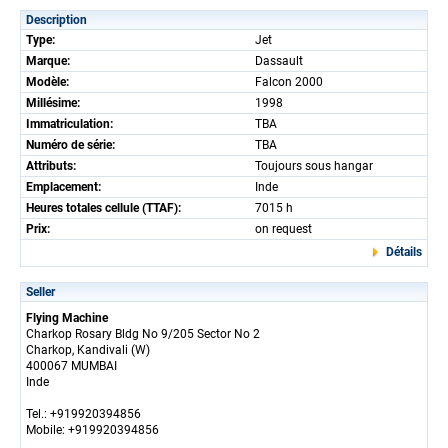
Description
Type:
Jet
Marque:
Dassault
Modèle:
Falcon 2000
Millésime:
1998
Immatriculation:
TBA
Numéro de série:
TBA
Attributs:
Toujours sous hangar
Emplacement:
Inde
Heures totales cellule (TTAF):
7015 h
Prix:
on request
Détails
Seller
Flying Machine
Charkop Rosary Bldg No 9/205 Sector No 2
Charkop, Kandivali (W)
400067 MUMBAI
Inde
Tel.: +919920394856
Mobile: +919920394856