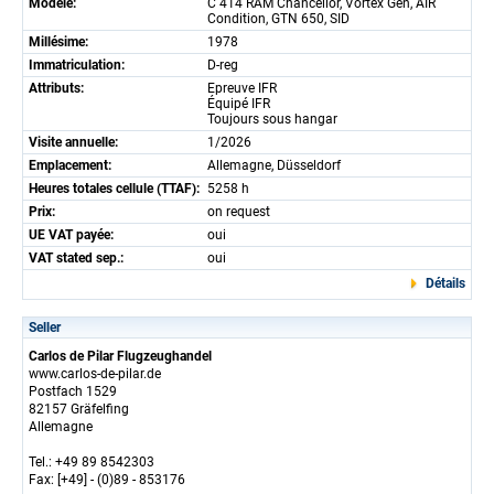
Modèle:
C 414 RAM Chancellor, Vortex Gen, AIR
Condition, GTN 650, SID
Millésime:
1978
Immatriculation:
D-reg
Attributs:
Epreuve IFR
Équipé IFR
Toujours sous hangar
Visite annuelle:
1/2026
Emplacement:
Allemagne, Düsseldorf
Heures totales cellule (TTAF):
5258 h
Prix:
on request
UE VAT payée:
oui
VAT stated sep.:
oui
Détails
Seller
Carlos de Pilar Flugzeughandel
www.carlos-de-pilar.de
Postfach 1529
82157 Gräfelfing
Allemagne
Tel.: +49 89 8542303
Fax: [+49] - (0)89 - 853176