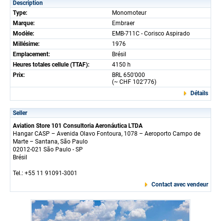
Description
Type:
Monomoteur
Marque:
Embraer
Modèle:
EMB-711C - Corisco Aspirado
Millésime:
1976
Emplacement:
Brésil
Heures totales cellule (TTAF):
4150 h
Prix:
BRL 650'000
(~ CHF 102'776)
Détails
Seller
Aviation Store 101 Consultoria Aeronáutica LTDA
Hangar CASP – Avenida Olavo Fontoura, 1078 – Aeroporto Campo de
Marte – Santana, São Paulo
02012-021 São Paulo - SP
Brésil
Tel.: +55 11 91091-3001
Contact avec vendeur