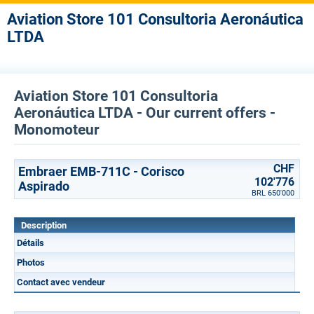
Aviation Store 101 Consultoria Aeronáutica
LTDA
Aviation Store 101 Consultoria
Aeronáutica LTDA - Our current offers -
Monomoteur
CHF
Embraer EMB-711C - Corisco
102'776
Aspirado
BRL 650'000
Description
Détails
Photos
Contact avec vendeur